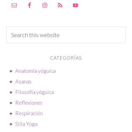
CATEGORÍAS
Anatomía yóguica
Asanas
Filosofía yóguica
Reflexiones
Respiración
Silla Yoga