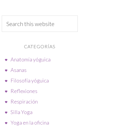
CATEGORÍAS
Anatomía yóguica
Asanas
Filosofía yóguica
Reflexiones
Respiración
Silla Yoga
Yoga en la oficina