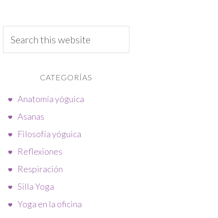
CATEGORÍAS
Anatomía yóguica
Asanas
Filosofía yóguica
Reflexiones
Respiración
Silla Yoga
Yoga en la oficina