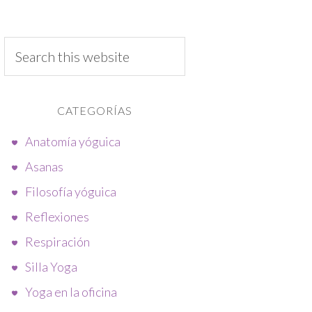
CATEGORÍAS
Anatomía yóguica
Asanas
Filosofía yóguica
Reflexiones
Respiración
Silla Yoga
Yoga en la oficina